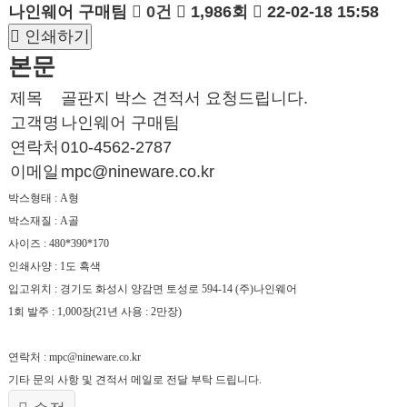
나인웨어 구매팀
0건
1,986회
22-02-18 15:58
인쇄하기
본문
제목
골판지 박스 견적서 요청드립니다.
고객명
나인웨어 구매팀
연락처
010-4562-2787
이메일
mpc@nineware.co.kr
박스형태 : A형
박스재질 : A골
사이즈 : 480*390*170
인쇄사양 : 1도 흑색
입고위치 : 경기도 화성시 양감면 토성로 594-14 (주)나인웨어
1회 발주 : 1,000장(21년 사용 : 2만장)
연락처 : mpc@nineware.co.kr
기타 문의 사항 및 견적서 메일로 전달 부탁 드립니다.