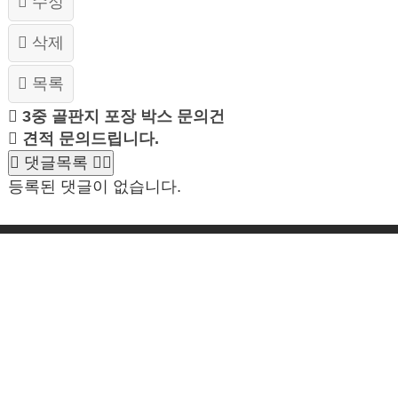
수정
삭제
목록
3중 골판지 포장 박스 문의건
견적 문의드립니다.
댓글목록
등록된 댓글이 없습니다.
회사소개
개인정보 처리방침
주소 : 경기도 화성시 양감면 은행나무로213 / 대표 : 홍순식 / TEL : 031-352-2069 / FAX :
031-352-2061 / E-mail : daea2100@hanmail.net / 사업자등록번호 : 124-81-63386
Copyright © www.daeabox.com All Rights Reserved
admin