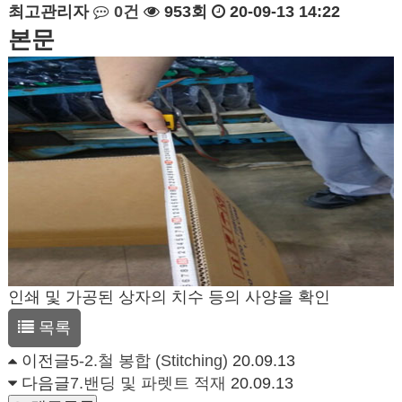
최고관리자
0건
953회
20-09-13 14:22
본문
인쇄 및 가공된 상자의 치수 등의 사양을 확인
목록
이전글
5-2.철 봉합 (Stitching)
20.09.13
다음글
7.밴딩 및 파렛트 적재
20.09.13